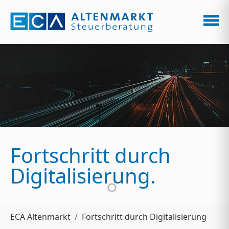
Zum Hauptinhalt springen
Fortschritt durch
Digitalisierung.
Sie sind hier:
ECA Altenmarkt
Fortschritt durch Digitalisierung