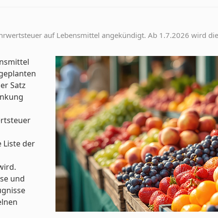
rwertsteuer auf Lebensmittel angekündigt. Ab 1.7.2026 wird die
nsmittel
 geplanten
er Satz
Senkung
rtsteuer
 Liste der
ird.
sse und
ugnisse
elnen