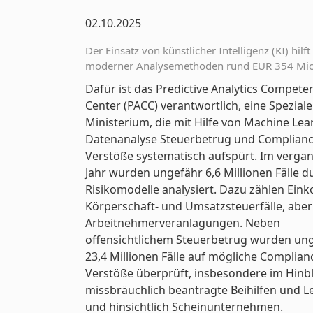
02.10.2025
Der Einsatz von künstlicher Intelligenz (KI) h
moderner Analysemethoden rund EUR 354 Mio. 
Dafür ist das Predictive Analytics Compete
Center (PACC) verantwortlich, eine Speziale
Ministerium, die mit Hilfe von Machine Le
Datenanalyse Steuerbetrug und Complianc
Verstöße systematisch aufspürt. Im verg
Jahr wurden ungefähr 6,6 Millionen Fälle d
Risikomodelle analysiert. Dazu zählen Ein
Körperschaft- und Umsatzsteuerfälle, abe
Arbeitnehmerveranlagungen. Neben
offensichtlichem Steuerbetrug wurden un
23,4 Millionen Fälle auf mögliche Complian
Verstöße überprüft, insbesondere im Hinbl
missbräuchlich beantragte Beihilfen und L
und hinsichtlich Scheinunternehmen.