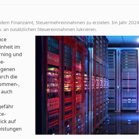
ilft dem Finanzamt, Steuermehreinnahmen zu erzielen. Im Jahr 20
an zusätzlichen Steuereinnahmen lukrieren.
nce
inheit im
arning und
e-
angenen
urch die
kommen-,
r auch
gefähr
ce-
ick auf
eistungen