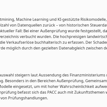
tmining, Machine Learning und KI-gestützte Risikomodelle, 
Vielzahl von Datenquellen zurück – von historischen Steuerd
n aktueller Fall: Bei einer Außenprüfung wurde festgestellt, 
verzeichnis verbucht wurden. Die hochpreisigen landwirts
die Verkaufserlöse buchhalterisch zu erfassen. Der Schade
rde möglich durch den gezielten Datenabgleich zwischen 
llauswahl steigern laut Aussendung des Finanzministeriums 
tung. Besonders in den Bereichen Außenprüfung, Gemeins
Modelle eingesetzt, um mit hoher Wahrscheinlichkeit aufwe
ßenprüfung befasst sich das PACC auch mit Zukunftsthemen
g von Prüfungshandlungen.