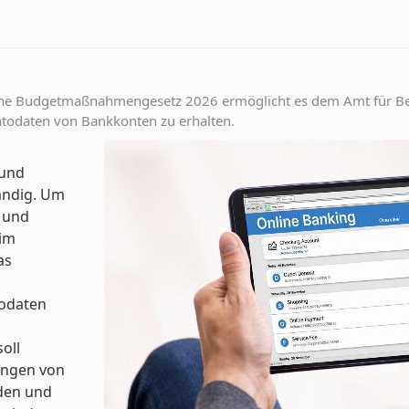
ene Budgetmaßnahmengesetz 2026 ermöglicht es dem Amt für B
ntodaten von Bankkonten zu erhalten.
 und
ändig. Um
n und
 im
as
todaten
oll
ungen von
den und